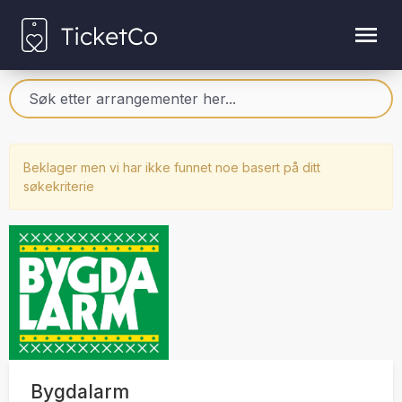
Beklager men vi har ikke funnet noe basert på ditt
søkekriterie
Bygdalarm